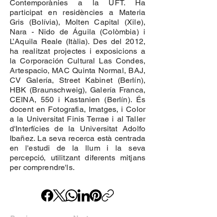
Contemporànies a la UFT. Ha
participat en residències a Materia
Gris (Bolívia), Molten Capital (Xile),
Nara - Nido de Águila (Colòmbia) i
L’Aquila Reale (Itàlia). Des del 2012,
ha realitzat projectes i exposicions a
la Corporación Cultural Las Condes,
Artespacio, MAC Quinta Normal, BAJ,
CV Galería, Street Kabinet (Berlín),
HBK (Braunschweig), Galería Franca,
CEINA, 550 i Kastanien (Berlín). És
docent en Fotografia, Imatges, i Color
a la Universitat Finis Terrae i al Taller
d'Interfícies de la Universitat Adolfo
Ibañez. La seva recerca està centrada
en l'estudi de la llum i la seva
percepció, utilitzant diferents mitjans
per comprendre'ls.