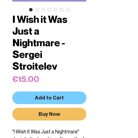
I Wish it Was
Just a
Nightmare -
Sergei
Stroitelev
Price
€15.00
Add to Cart
Buy Now
"I Wish It Was Just a Nightmare"